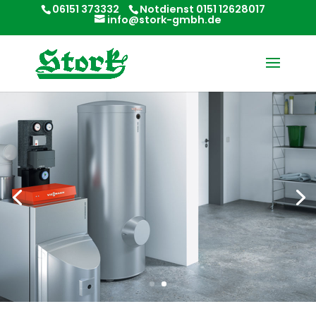
06151 373332
Notdienst 0151 12628017
info@stork-gmbh.de